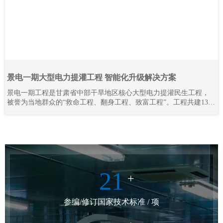
景电一期大型电力提灌工程 智能化升级解决方案
景电一期工程是甘肃省中部干旱地区核心大型电力提灌民生工程，
被誉为当地群众的“救命工程、翻身工程、致富工程”。工程共建13座
梯级串联泵站，通过逐级提升黄河水资源，彻底解决区域干旱缺水
难题，打破地理输水限制，实现“水往高处流”，不仅保障灌区人畜饮
水、农业灌溉需求，更联动三北防护林抵御腾格里沙漠侵袭，守护
陇原区域生态安全。
21
+
参编/修订国家技术标准 / 项