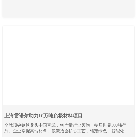
上海雷诺尔助力10万吨负极材料项目
全球顶尖钢铁龙头中国宝武，钢产量行业领跑，稳居世界500强行
列。企业掌握高端材料、低碳冶金核心工艺，锚定绿色、智能化发
展路线，全力推进全产业链降碳革新与智能智造升级。