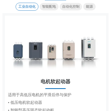
工业自动化
智能配电
自动化控制
能源
电机软起动器
传动控制
集装箱式储能系统
成套电器
适用于高低压电机的平滑后停与保护
覆盖造纸、复卷、轧钢全场景传动控制系统
高低压成套配电柜体，适配工厂、电网、新能源多场
标准化集成储能，适配大型电站储能场景
• 低压电机软起动器
• 造纸机传动控制系统
景配电
• 智能型高压固态软起动柜
• 复卷机传动控制系统