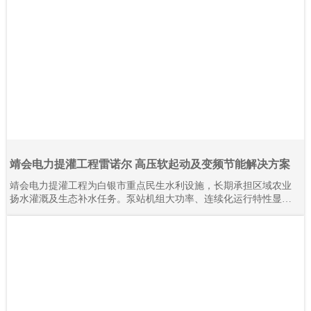
靖会电力提灌工程雷诺尔 高压软起动及变频节能解决方案
靖会电力提灌工程为白银市重点民生水利设施，长期承担区域农业
扬水灌溉及生态补水任务。泵站机组大功率、连续化运行特性显
著，对电气控制系统的稳定性、耐久性与节能性要求严苛。本项目
全域规模化应用上海雷诺尔高压产品，目前现场部署高压软起动柜
80余台、高压变频器20余台，设备分阶段投运、迭代升级。2015年
至今批量接入高压产品，全系列设备经长期工况验证，运行状态稳
定可靠。