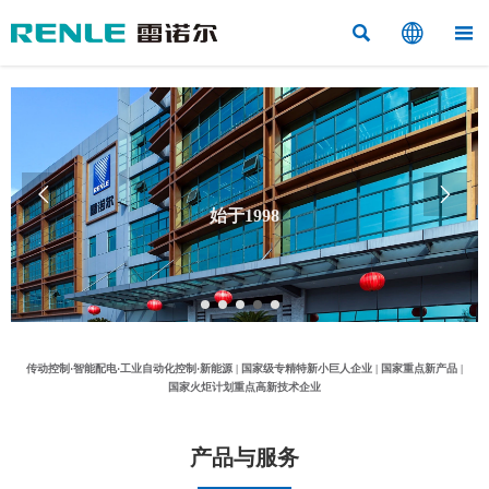



始于1998


“工业控制与应用电气”的专业制造商
传动控制·智能配电·工业自动化控制·新能源 | 国家级专精特新小巨人企业 | 国家重点新产品 |
国家火炬计划重点高新技术企业
产品与服务