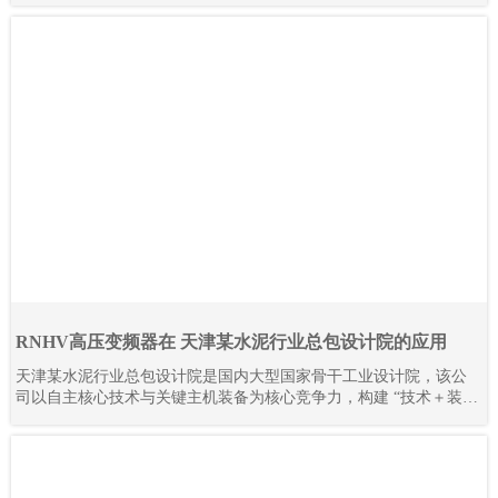
RNHV高压变频器在 天津某水泥行业总包设计院的应用
天津某水泥行业总包设计院是国内大型国家骨干工业设计院，该公
司以自主核心技术与关键主机装备为核心竞争力，构建 “技术＋装
备” 驱动的工程总承包模式，形成覆盖技术研发、工程设计咨询、设
备成套供货、工程建设、监理、生产运营及备品备件服务的完整产
业链。其业务不仅深耕国内市场，更成功拓展至多个海外地区，承
接并落地多条大型水泥生产线项目。