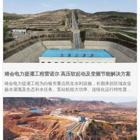
靖会电力提灌工程雷诺尔 高压软起动及变频节能解决方案
靖会电力提灌工程为白银市重点民生水利设施，长期承担区域农业
扬水灌溉及生态补水任务。泵站机组大功率、连续化运行特性显
著，对电气控制系统的稳定性、耐久性与节能性要求严苛。本项目
全域规模化应用上海雷诺尔高压产品，目前现场部署高压软起动柜
80余台、高压变频器20余台，设备分阶段投运、迭代升级。2015年
至今批量接入高压产品，全系列设备经长期工况验证，运行状态稳
定可靠。