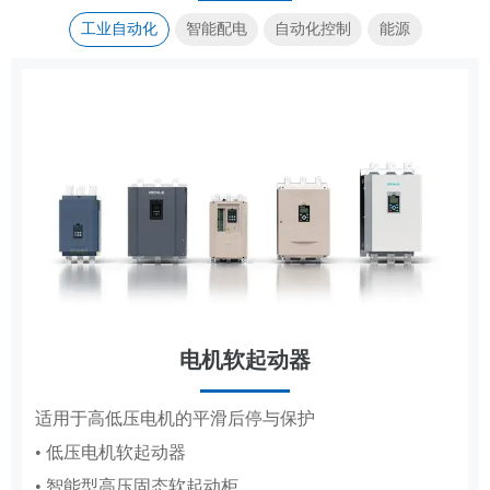
工业自动化
智能配电
自动化控制
能源
电机软起动器
传动控制
集装箱式储能系统
成套电器
适用于高低压电机的平滑后停与保护
覆盖造纸、复卷、轧钢全场景传动控制系统
高低压成套配电柜体，适配工厂、电网、新能源多场
标准化集成储能，适配大型电站储能场景
• 低压电机软起动器
• 造纸机传动控制系统
景配电
• 智能型高压固态软起动柜
• 复卷机传动控制系统