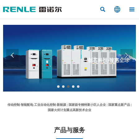



创芯科技·智惠全球


科技赋能·工业控制系统解决方案集成商
传动控制·智能配电·工业自动化控制·新能源 | 国家级专精特新小巨人企业 | 国家重点新产品 |
国家火炬计划重点高新技术企业
产品与服务