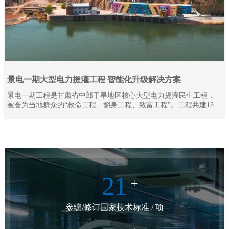
景电一期大型电力提灌工程 智能化升级解决方案
景电一期工程是甘肃省中部干旱地区核心大型电力提灌民生工程，
被誉为当地群众的“救命工程、翻身工程、致富工程”。工程共建13座
梯级串联泵站，通过逐级提升黄河水资源，彻底解决区域干旱缺水
难题，打破地理输水限制，实现“水往高处流”，不仅保障灌区人畜饮
水、农业灌溉需求，更联动三北防护林抵御腾格里沙漠侵袭，守护
陇原区域生态安全。
21
+
参编/修订国家技术标准 / 项