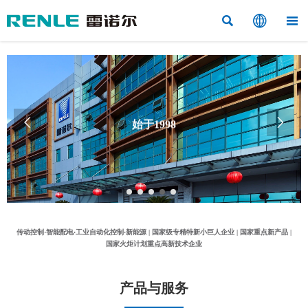



始于1998


“工业控制与应用电气”的专业制造商
传动控制·智能配电·工业自动化控制·新能源 | 国家级专精特新小巨人企业 | 国家重点新产品 |
国家火炬计划重点高新技术企业
产品与服务