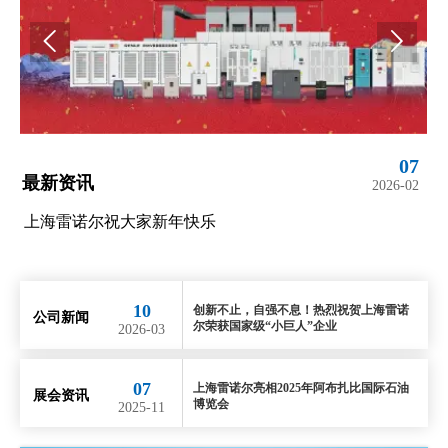


07
10
最新资讯
最
02
2026-03
创新不止，自强不息！热烈祝贺上海雷诺尔荣获国家级
上
“小巨人”企业
10
创新不止，自强不息！热烈祝贺上海雷诺
公司新闻
尔荣获国家级“小巨人”企业
2026-03
07
上海雷诺尔亮相2025年阿布扎比国际石油
展会资讯
博览会
2025-11