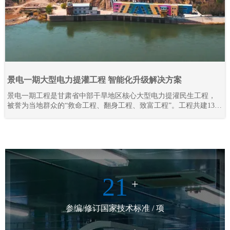
景电一期大型电力提灌工程 智能化升级解决方案
景电一期工程是甘肃省中部干旱地区核心大型电力提灌民生工程，
被誉为当地群众的“救命工程、翻身工程、致富工程”。工程共建13座
梯级串联泵站，通过逐级提升黄河水资源，彻底解决区域干旱缺水
难题，打破地理输水限制，实现“水往高处流”，不仅保障灌区人畜饮
水、农业灌溉需求，更联动三北防护林抵御腾格里沙漠侵袭，守护
陇原区域生态安全。
21
+
参编/修订国家技术标准 / 项