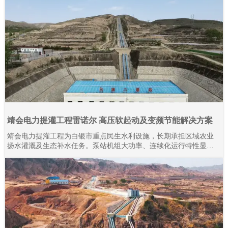
靖会电力提灌工程雷诺尔 高压软起动及变频节能解决方案
靖会电力提灌工程为白银市重点民生水利设施，长期承担区域农业
扬水灌溉及生态补水任务。泵站机组大功率、连续化运行特性显
著，对电气控制系统的稳定性、耐久性与节能性要求严苛。本项目
全域规模化应用上海雷诺尔高压产品，目前现场部署高压软起动柜
80余台、高压变频器20余台，设备分阶段投运、迭代升级。2015年
至今批量接入高压产品，全系列设备经长期工况验证，运行状态稳
定可靠。