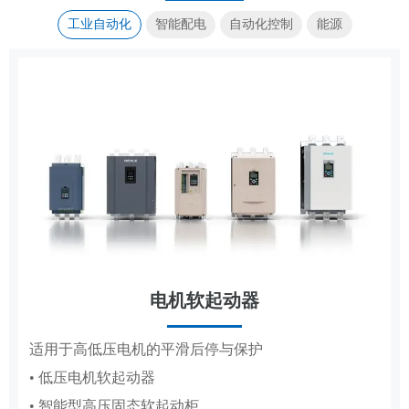
工业自动化
智能配电
自动化控制
能源
电机软起动器
传动控制
集装箱式储能系统
成套电器
适用于高低压电机的平滑后停与保护
覆盖造纸、复卷、轧钢全场景传动控制系统
高低压成套配电柜体，适配工厂、电网、新能源多场
标准化集成储能，适配大型电站储能场景
• 低压电机软起动器
• 造纸机传动控制系统
景配电
• 智能型高压固态软起动柜
• 复卷机传动控制系统