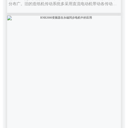
分布广。旧的造纸机传动系统多采用直流电动机带动各传动辊
轴的传动方式，可做到无级调速，但由于碳刷的存在使维护相
当麻烦。随着交流变频控制系统及通讯技术的发展，交流变频
传动系统在新型造纸机上的应用越来越广泛，调速范围宽，调
速性能好，节电，操作简便。现代化的造纸机系统采用上位
机、PLC、变频器交流电机构成的系统，完成纸机的监控、运
行及生产管理。