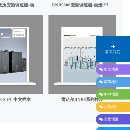
0低压变频调速器-画册
RNB5000变频调速器-画册(中文
（中文版）
版)
联系我们

华东地区

华南地区

华中地区
000-ET 中文样本
雷诺尔RNB8系列样本

西南地区

东北地区