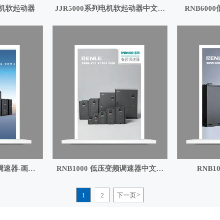
列电机软起动器
JJR5000系列电机软起动器中文样
RNB600
本 V2
调速器-画册
RNB1000 低压变频调速器中文样
RNB1
）
本
1
2
下一页
>