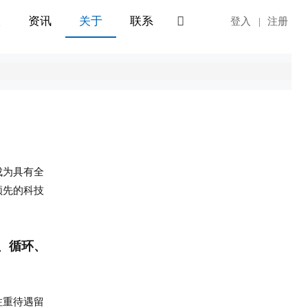

入
资讯
关于
联系
EN
登入
|
注册
成为具有全
领先的科技
、循环、
注重待遇留