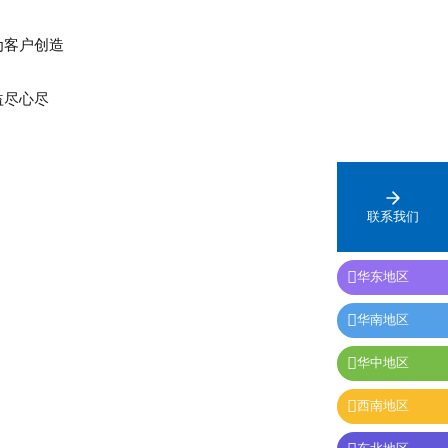
为客户创造
益尽心尽
联系我们

华东地区

华南地区

华中地区

西南地区