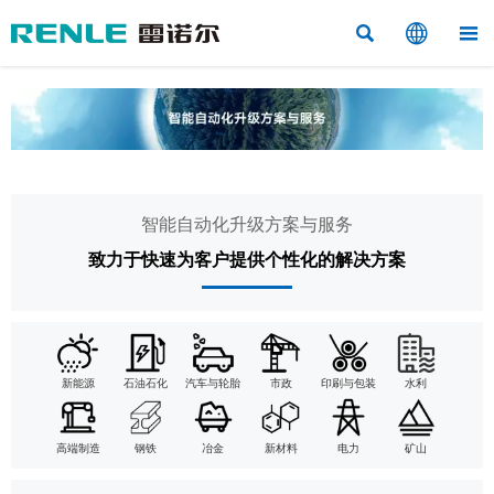



智能自动化升级方案与服务
致力于快速为客户提供个性化的解决方案
新能源
石油石化
汽车与轮胎
市政
印刷与包装
水利
高端制造
钢铁
冶金
新材料
电力
矿山