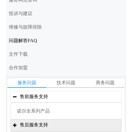
投诉与建议
维修与故障排除
问题解答FAQ
文件下载
合作加盟
服务问题
技术问题
商务问题
售前服务支持
变频器常见问题——参数类
如何加盟代理雷诺尔产品？



诺尔全系列产品
1、变频器恢复出厂参数是什么？
1.全国统一招商电话沟通预约，预约电话：800-
N600=100(常按WR键3-5秒钟)，必须是停机壮态
8200-785
售后服务支持

下才有效。
2.填写经销申请表，提供相关资金证明，营业执