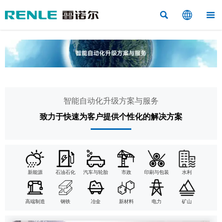



智能自动化升级方案与服务
致力于快速为客户提供个性化的解决方案
新能源
石油石化
汽车与轮胎
市政
印刷与包装
水利
高端制造
钢铁
冶金
新材料
电力
矿山