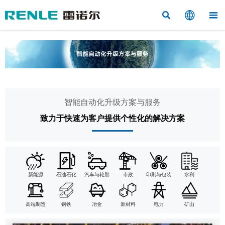



智能自动化升级方案与服务
致力于快速为客户提供个性化的解决方案
新能源
石油石化
汽车与轮胎
市政
印刷与包装
水利
高端制造
钢铁
冶金
新材料
电力
矿山