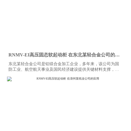
RNMV-EI高压固态软起动柜 在东北某轻合金公司的应
用
东北某轻合金公司是铝镁合金加工企业，多年来，该公司为国
防工业、航空航天事业及国民经济建设提供关键材料支撑，产
品涵盖铝、镁合金板、带、箔、锻件等多品类深加工制品，广
泛应用于航空航天、兵器舰船、轨道交通、石油化工等重点领
域，业务还辐射海外多个国家和地区，凭借严苛的产品标准与
稳定的供应能力，在保障国家战略安全与高端材料自主可控方
面占据不可替代的地位。