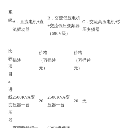
系
B．交流低压电机
统
A．直流电机+直
C．交流高压电机+交流
+交流低压变频器
流驱动器
压变频器
（690V级）
比
价格
价格
价
较
描述
（万
描述
（万
描述
（
项
元）
元）
元
目
a.
进
线
2500KVA变
2500KVA变
20
20
无
0
变
压器一台
压器一台
压
器
直流驱动柜一
690V级低压