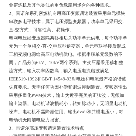
业密炼机及其他类似的重负载应用场合的各种需求。
2、雷诺尔系列密炼机专用高压变频调速装置采用单元模块
串联多电平技术，属于电压源型变频器，功率单元采用交-
直-交方式，可靠性高、易操作。
电网电压经变压器隔离移相后为功率单元供电，每个功率单
元为一个单相交-直-交电压型逆变器，单元串联星接后形成
三相变频电源给高压电动机供电。根据串联单元级数的不
同，产品分为6kV、10kV两个系列。主变压器采用移相整
流方式，输入功率因数高，输入电压电流谐波满足
IEEE519-1992和GB/T 14549-93对电压和电流最严格的谐波
失真要求。无需任何功因补偿和谐波抑制装置。变频器输出
采用多重化PWM技术，输出为近乎完美的正弦波，无须加
输出滤器。电动机谐波损耗小，转矩脉动小，无明显电动机
噪声。电动机不需降额使用。输出dv/dt和共模电压小，对
电动机无附加电应力损害。
3、雷诺尔高压变频调速装置技术特点