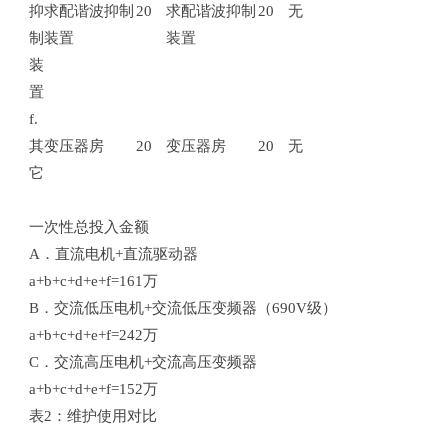
抑
求配谐波抑制
20
求配谐波抑制
20
无
0
制
装置
装置
装
置
f.
其
变压器房
20
变压器房
20
无
0
它
一次性总投入金额
A．直流电机+直流驱动器
a+b+c+d+e+f=161万
B．交流低压电机+交流低压变频器（690V级）
a+b+c+d+e+f=242万
C．交流高压电机+交流高压变频器
a+b+c+d+e+f=152万
表2：维护使用对比