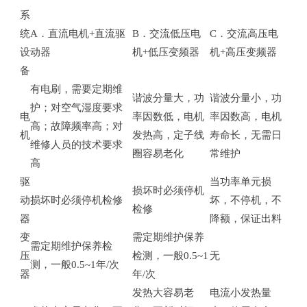
系
统
A．直流电机+直流驱
B．交流低压电
C．交流高压电
设
动器
机+低压变频器
机+高压变频器
备
有电刷，需要定期维
谐波分量大，功
谐波分量小，功
护；对空气湿度要求
电
率因数低，电机
率因数高，电机
高；故障频率高；对
机
发热高，定子线
寿命长，无需日
维修人员的技术要求
圈容易老化
常维护
高
驱
当功率单元损
损坏时必须停机
动
损坏时必须停机检修
坏，不停机，不
检修
器
降额，保证出料
变
需定期维护保养
需定期维护保养检
压
检测，一般0.5~1
无
测，一般0.5~1年/次
器
年/次
发热大容易老
电流小发热量