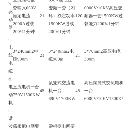
b.
套输入660V
变频一套（闭
6000V/10KV高压变
驱
额定电流
21
环）额定功率
120
频器一套1500KW过
10
动
2000A过载
1500KW过载
载能力200%1分钟
器
200%1分钟
200%1分钟
c.
电
3*240mm2电
3*240mm2电
3*70mm2高压电缆
线
21
21
7
缆900m
缆900m
300m
电
缆
d.
鼠笼式交流电
高压鼠笼式交流电机
电
直流电机一台
45
机一台
45
一台
45
动
750V1500KW
690V1700KW
6000V/10KV1500KW
机
e.
谐
波
需根据电网要
需根据电网要