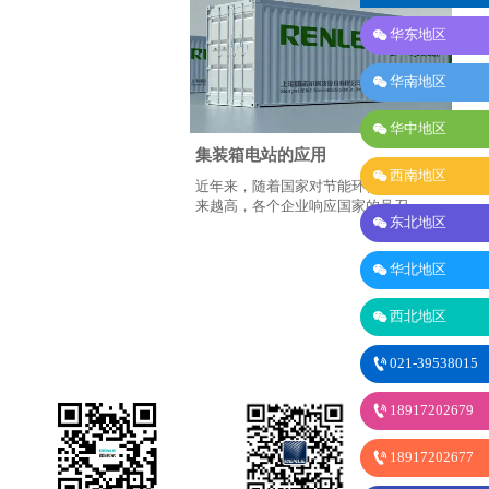

华东地区

华南地区

华中地区
集装箱电站的应用

西南地区
近年来，随着国家对节能环保的要求越
来越高，各个企业响应国家的号召，都

东北地区
在积极寻找解决方案，雷诺尔公司也身
不例外，也在努力的在行业里积极寻找
自己的解决方案，随着市场变化，雷诺

华北地区
尔推出了自己的解决方案。

西北地区
雷诺尔在为中石油、中石化的新能源产
品上电气产品在户外设备的应用，雷诺
尔先后推出了，集装箱式电站，如：户

021-39538015
外移动箱式高压变频器，户外移动箱式
高压SVG，户外移动箱式高压压缩机起

18917202679
动设备，集装箱式变电站应用于中石
油、中石化室外移动式采集厂，实现了

18917202677
老旧设备的节能改造。