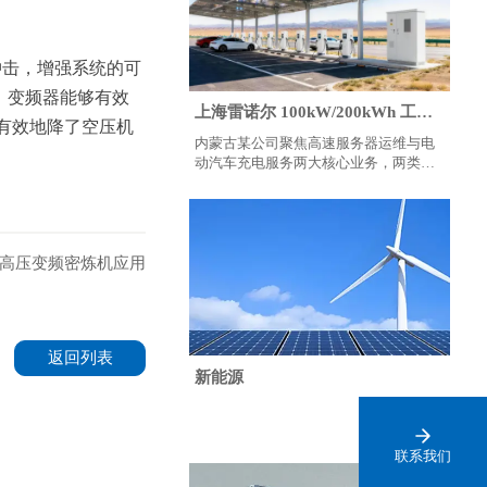
冲击，增强系统的可
，变频器能够有效
上海雷诺尔 100kW/200kWh 工商
有效地降了空压机
业储能解决方案
内蒙古某公司聚焦高速服务器运维与电
动汽车充电服务两大核心业务，两类负
载均对供电稳定性、连续性有高要求
—— 高速服务器需 24 小时不间断电力
支撑，电动汽车充电则存在时段性负荷
波动。
高压变频密炼机应用
返回列表
新能源
联系我们