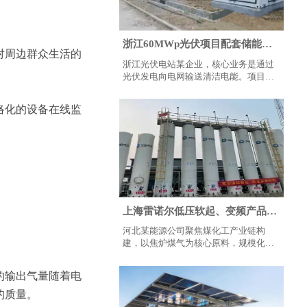
浙江60MWp光伏项目配套储能系
对周边群众生活的
统的应用
浙江光伏电站某企业，核心业务是通过
光伏发电向电网输送清洁电能。项目需
配套储能系统接入电站 35kV 母线，解
决光伏出力波动、弃光等问题，同时通
络化的设备在线监
过储能优化提升电站收益与电网接入稳
定性，属于大型工商业储能应用场景。
上海雷诺尔低压软起、变频产品在
河北某能源公司的应用
河北某能源公司聚焦煤化工产业链构
建，以焦炉煤气为核心原料，规模化生
产液化天然气（LNG）、高纯氢、液
氨、电子级氨及 20% 氨水等优质资源。
的输出气量随着电
的质量。