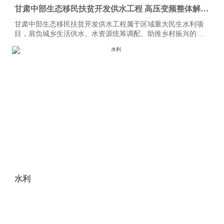
甘肃中部生态移民扶贫开发供水工程 高压变频整体解决
方案
甘肃中部生态移民扶贫开发供水工程属于区域重大民生水利项
目，肩负城乡生活供水、水资源统筹调配、助推乡村振兴的关
键任务，沿线分布多级泵站，供水系统连续不间断运行，对设
备稳定性、调度智能化、节能降耗、安全防护有着严苛标准。
水利