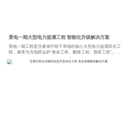
景电一期大型电力提灌工程 智能化升级解决方案
景电一期工程是甘肃省中部干旱地区核心大型电力提灌民生工
程，被誉为当地群众的“救命工程、翻身工程、致富工程”。工
程共建13座梯级串联泵站，通过逐级提升黄河水资源，彻底解
决区域干旱缺水难题，打破地理输水限制，实现“水往高处
流”，不仅保障灌区人畜饮水、农业灌溉需求，更联动三北防护
林抵御腾格里沙漠侵袭，守护陇原区域生态安全。