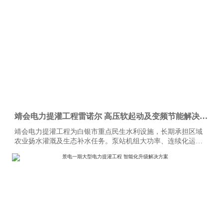
件服务的完整产业链。其业务不仅深耕国内市场，更成功拓展
至多个海外地区，承接并落地多条大型水泥生产线项目。
靖会电力提灌工程雷诺尔 高压软起动及变频节能解决方
案
靖会电力提灌工程为白银市重点民生水利设施，长期承担区域
农业扬水灌溉及生态补水任务。泵站机组大功率、连续化运行
特性显著，对电气控制系统的稳定性、耐久性与节能性要求严
苛。本项目全域规模化应用上海雷诺尔高压产品，目前现场部
署高压软起动柜80余台、高压变频器20余台，设备分阶段投
运、迭代升级。2015年至今批量接入高压产品，全系列设备经
长期工况验证，运行状态稳定可靠。