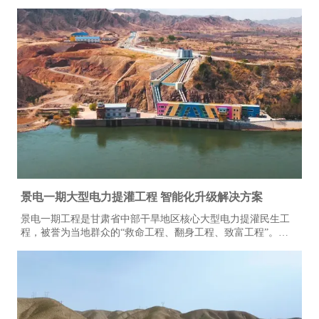
特性显著，对电气控制系统的稳定性、耐久性与节能性要求严
苛。本项目全域规模化应用上海雷诺尔高压产品，目前现场部
署高压软起动柜80余台、高压变频器20余台，设备分阶段投
运、迭代升级。2015年至今批量接入高压产品，全系列设备经
长期工况验证，运行状态稳定可靠。
景电一期大型电力提灌工程 智能化升级解决方案
景电一期工程是甘肃省中部干旱地区核心大型电力提灌民生工
程，被誉为当地群众的“救命工程、翻身工程、致富工程”。工
程共建13座梯级串联泵站，通过逐级提升黄河水资源，彻底解
决区域干旱缺水难题，打破地理输水限制，实现“水往高处
流”，不仅保障灌区人畜饮水、农业灌溉需求，更联动三北防护
林抵御腾格里沙漠侵袭，守护陇原区域生态安全。