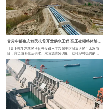
甘肃中部生态移民扶贫开发供水工程 高压变频整体解决
方案
甘肃中部生态移民扶贫开发供水工程属于区域重大民生水利项
目，肩负城乡生活供水、水资源统筹调配、助推乡村振兴的关
键任务，沿线分布多级泵站，供水系统连续不间断运行，对设
备稳定性、调度智能化、节能降耗、安全防护有着严苛标准。