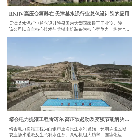
RNHV高压变频器在 天津某水泥行业总包设计院的应用
天津某水泥行业总包设计院是国内大型国家骨干工业设计院，
该公司以自主核心技术与关键主机装备为核心竞争力，构建 “技
术＋装备” 驱动的工程总承包模式，形成覆盖技术研发、工程设
计咨询、设备成套供货、工程建设、监理、生产运营及备品备
件服务的完整产业链。其业务不仅深耕国内市场，更成功拓展
至多个海外地区，承接并落地多条大型水泥生产线项目。
靖会电力提灌工程雷诺尔 高压软起动及变频节能解决方
案
靖会电力提灌工程为白银市重点民生水利设施，长期承担区域
农业扬水灌溉及生态补水任务。泵站机组大功率、连续化运行