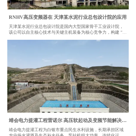
RNHV高压变频器在 天津某水泥行业总包设计院的应用
天津某水泥行业总包设计院是国内大型国家骨干工业设计院，
该公司以自主核心技术与关键主机装备为核心竞争力，构建 “技
术＋装备” 驱动的工程总承包模式，形成覆盖技术研发、工程设
计咨询、设备成套供货、工程建设、监理、生产运营及备品备
件服务的完整产业链。其业务不仅深耕国内市场，更成功拓展
至多个海外地区，承接并落地多条大型水泥生产线项目。
靖会电力提灌工程雷诺尔 高压软起动及变频节能解决方
案
靖会电力提灌工程为白银市重点民生水利设施，长期承担区域
农业扬水灌溉及生态补水任务。泵站机组大功率、连续化运行