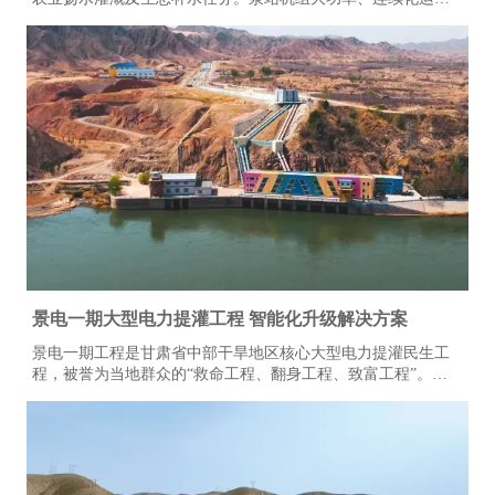
特性显著，对电气控制系统的稳定性、耐久性与节能性要求严
苛。本项目全域规模化应用上海雷诺尔高压产品，目前现场部
署高压软起动柜80余台、高压变频器20余台，设备分阶段投
运、迭代升级。2015年至今批量接入高压产品，全系列设备经
长期工况验证，运行状态稳定可靠。
景电一期大型电力提灌工程 智能化升级解决方案
景电一期工程是甘肃省中部干旱地区核心大型电力提灌民生工
程，被誉为当地群众的“救命工程、翻身工程、致富工程”。工
程共建13座梯级串联泵站，通过逐级提升黄河水资源，彻底解
决区域干旱缺水难题，打破地理输水限制，实现“水往高处
流”，不仅保障灌区人畜饮水、农业灌溉需求，更联动三北防护
林抵御腾格里沙漠侵袭，守护陇原区域生态安全。