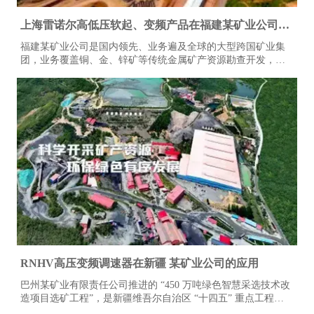
上海雷诺尔高低压软起、变频产品在福建某矿业公司的
应用
福建某矿业公司是国内领先、业务遍及全球的大型跨国矿业集
团，业务覆盖铜、金、锌矿等传统金属矿产资源勘查开发，以
及锂矿等新能源新材料产业领域，在境内外布局多个大型矿产
项目，涵盖矿山开采、矿石加工、金属冶炼及新能源原料提纯
等全产业链环节。
RNHV高压变频调速器在新疆 某矿业公司的应用
巴州某矿业有限责任公司推进的 “450 万吨绿色智慧采选技术改
造项目选矿工程”，是新疆维吾尔自治区 “十四五” 重点工程项
目，更被纳入国家资源保障 “基石计划” 目录，在区域资源开发