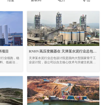
料项目
RNHV高压变频器在 天津某水泥行业总包设
计院的应用
量行业领跑，稳
天津某水泥行业总包设计院是国内大型国家骨干工
材料、低碳冶金
业设计院，该公司以自主核心技术与关键主机装备
路线，全力推进
为核心竞争力，构建 “技术＋装备” 驱动的工程总承
。
包模式，形成覆盖技术研发、工程设计咨询、设备
成套供货、工程建设、监理、生产运营及备品备件
服务的完整产业链。其业务不仅深耕国内市场，更
成功拓展至多个海外地区，承接并落地多条大型水
泥生产线项目。