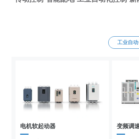
工业自动
集装箱式储能系统
工商业
成套电器
电机软起动器
变频调
传动控制
DCS