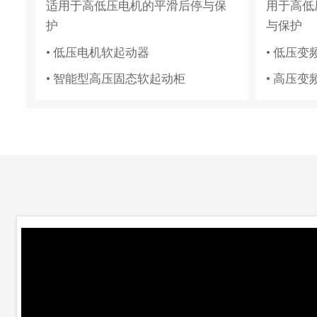
标准化集成储能，适配大型电站储
分布式
高低压成套配电柜体，适配工厂、
适用于高低压电机的平滑后停与保
用于高低
覆盖造纸、复卷、轧钢全场景传动
适配纸浆
能场景
求
电网、新能源多场景配电
护
与保护
控制系统
制系统
• 低压成套
• 低压电机软起动器
• 低压变
• 造纸机传动控制系统
• 纸浆造
• 高压成套
• 智能型高压固态软起动柜
• 高压变
• 复卷机传动控制系统
• 水利工
• 轧钢传动控制系统