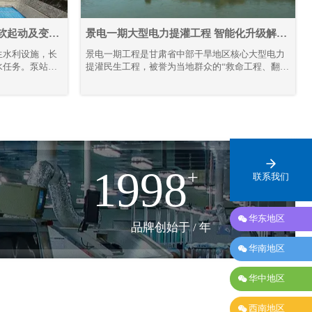
雷诺尔高压变频密炼机应用
推
软起动及变频
景电一期大型电力提灌工程 智能化升级解决
方案
生水利设施，长
景电一期工程是甘肃省中部干旱地区核心大型电力
水任务。泵站机
提灌民生工程，被誉为当地群众的“救命工程、翻身
对电气控制系统
工程、致富工程”。工程共建13座梯级串联泵站，
苛。本项目全域
通过逐级提升黄河水资源，彻底解决区域干旱缺水
目前现场部署高
难题，打破地理输水限制，实现“水往高处流”，不
0余台，设备分阶
仅保障灌区人畜饮水、农业灌溉需求，更联动三北
量接入高压产
防护林抵御腾格里沙漠侵袭，守护陇原区域生态安
运行状态稳定可
全。
1998
+
联系我们

华东地区
品牌创始于 / 年

华南地区

华中地区

西南地区