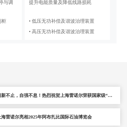
停与调
提升电能质量及降低线路损耗
、节能
抽油机、造纸真空泵专用变频节能
方案
制柜
• 低压无功补偿及谐波治理装置
• 抽油机节能变频系统
• 高压无功补偿及谐波治理装置
• 造纸厂水环真空泵稳压节能系统
PICS
创新不止，自强不息！热烈祝贺上海雷诺尔荣获国家级“小
巨人”企业
上海雷诺尔亮相2025年阿布扎比国际石油博览会