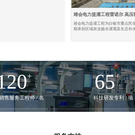
31
推荐方案
2026-03
靖会电力提灌工程雷诺尔 高压
节能解决方案
靖会电力提灌工程为白银市重点民
期承担区域农业扬水灌溉及生态补
组大功率、连续化运行特性显著，
的稳定性、耐久性与节能性要求严
规模化应用上海雷诺尔高压产品，
压软起动柜80余台、高压变频器2
段投运、迭代升级。2015年至今批
品，全系列设备经长期工况验证，
靠。
120
65
+
+
销售服务工程师 / 名
科技研发专利 / 项