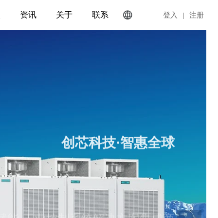
入
资讯
关于
联系

EN
登入
|
注册
创芯科技·智惠全球
赋能·工业控制系统解决方案集成商