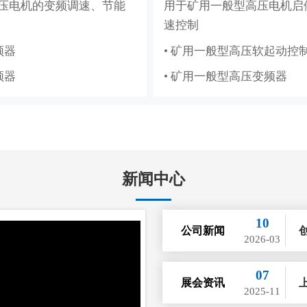
储能，满足企业峰谷节电需
压电机的变频调速、节能
用于矿用一般型高压电机启
造纸、水利工程的集散控
用于高低压电机的变频调速
速控制
与保护
频器
• 矿用一般型高压软起动控
纸DCS
• 辅助控制系统
频器
• 矿用一般型高压变频器
程DCS
• 液压控制系统
• 气动控制系统
新闻中心
10
公司新闻
2026-03
07
展会资讯
2025-11