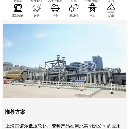
新能源
石油石化
汽车与轮胎
市政
印刷与包装
水利
高端制造
钢铁
冶金
新材料
电力
矿山
推荐方案
上海雷诺尔低压软起、变频产品在河北某能源公司的应用