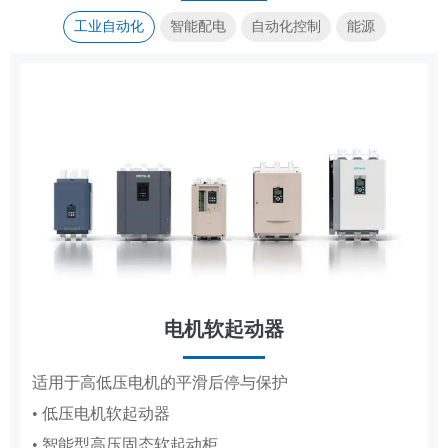
工业自动化
智能配电
自动化控制
能源
电机软起动器
传动控制
集装箱式储能系统
成套电器
适用于高低压电机的平滑后停与保护
覆盖造纸、复卷、轧钢全场景传动控制系统
高低压成套配电柜体，适配工厂、电网、新能源多场
标准化集成储能，适配大型电站储能场景
• 低压电机软起动器
• 造纸机传动控制系统
景配电
• 智能型高压固态软起动柜
• 复卷机传动控制系统