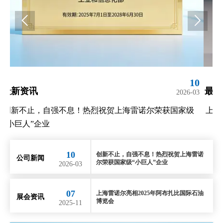


10
07
最新资讯
最
03
2025-11
级
上海雷诺尔亮相2025年阿布扎比国际石油博览会
上
10
创新不止，自强不息！热烈祝贺上海雷诺
公司新闻
尔荣获国家级“小巨人”企业
2026-03
07
上海雷诺尔亮相2025年阿布扎比国际石油
展会资讯
博览会
2025-11