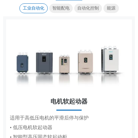
工业自动化
智能配电
自动化控制
能源
电机软起动器
传动控制
集装箱式储能系统
成套电器
适用于高低压电机的平滑后停与保护
覆盖造纸、复卷、轧钢全场景传动控制系统
高低压成套配电柜体，适配工厂、电网、新能源多场
标准化集成储能，适配大型电站储能场景
• 低压电机软起动器
• 造纸机传动控制系统
景配电
• 智能型高压固态软起动柜
• 复卷机传动控制系统