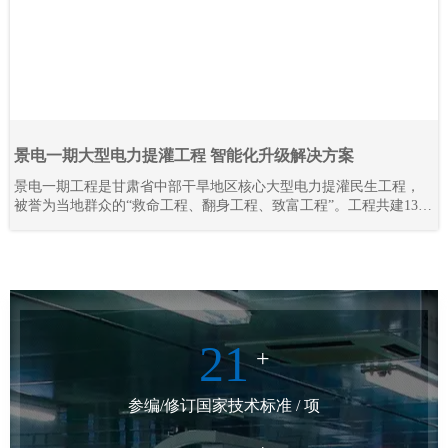
景电一期大型电力提灌工程 智能化升级解决方案
景电一期工程是甘肃省中部干旱地区核心大型电力提灌民生工程，
被誉为当地群众的“救命工程、翻身工程、致富工程”。工程共建13座
梯级串联泵站，通过逐级提升黄河水资源，彻底解决区域干旱缺水
难题，打破地理输水限制，实现“水往高处流”，不仅保障灌区人畜饮
水、农业灌溉需求，更联动三北防护林抵御腾格里沙漠侵袭，守护
陇原区域生态安全。
21
+
参编/修订国家技术标准 / 项