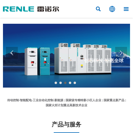



创芯科技·智惠全球


科技赋能·工业控制系统解决方案集成商
传动控制·智能配电·工业自动化控制·新能源 | 国家级专精特新小巨人企业 | 国家重点新产品 |
国家火炬计划重点高新技术企业
产品与服务