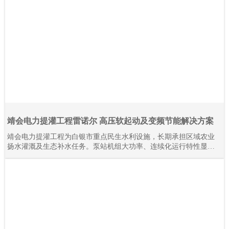
靖会电力提灌工程雷诺尔 高压软起动及变频节能解决方案
靖会电力提灌工程为白银市重点民生水利设施，长期承担区域农业
扬水灌溉及生态补水任务。泵站机组大功率、连续化运行特性显
著，对电气控制系统的稳定性、耐久性与节能性要求严苛。本项目
全域规模化应用上海雷诺尔高压产品，目前现场部署高压软起动柜
80余台、高压变频器20余台，设备分阶段投运、迭代升级。2015年
至今批量接入高压产品，全系列设备经长期工况验证，运行状态稳
定可靠。