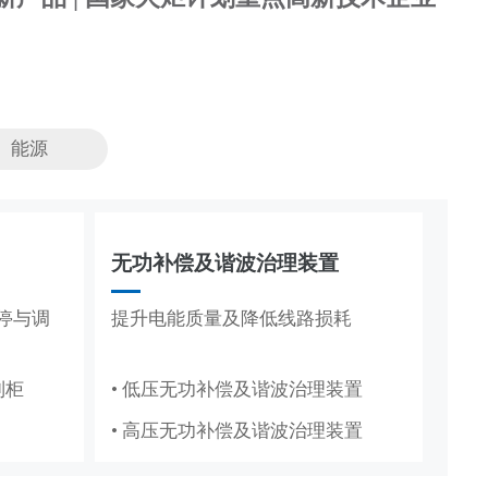
能源
无功补偿及谐波治理装置
节能改造
停与调
、节能
提升电能质量及降低线路损耗
抽油机、造纸真空泵专用变频节能
方案
制柜
• 低压无功补偿及谐波治理装置
• 抽油机节能变频系统
• 高压无功补偿及谐波治理装置
• 造纸厂水环真空泵稳压节能系统
PICS