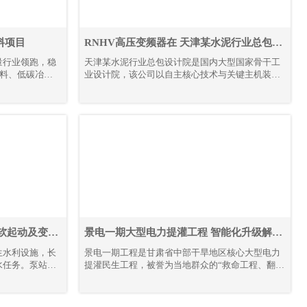
料项目
RNHV高压变频器在 天津某水泥行业总包设
计院的应用
量行业领跑，稳
天津某水泥行业总包设计院是国内大型国家骨干工
材料、低碳冶金
业设计院，该公司以自主核心技术与关键主机装备
路线，全力推进
为核心竞争力，构建 “技术＋装备” 驱动的工程总承
。
包模式，形成覆盖技术研发、工程设计咨询、设备
成套供货、工程建设、监理、生产运营及备品备件
服务的完整产业链。其业务不仅深耕国内市场，更
成功拓展至多个海外地区，承接并落地多条大型水
泥生产线项目。
软起动及变频
景电一期大型电力提灌工程 智能化升级解决
方案
生水利设施，长
景电一期工程是甘肃省中部干旱地区核心大型电力
水任务。泵站机
提灌民生工程，被誉为当地群众的“救命工程、翻身
对电气控制系统
工程、致富工程”。工程共建13座梯级串联泵站，
苛。本项目全域
通过逐级提升黄河水资源，彻底解决区域干旱缺水
目前现场部署高
难题，打破地理输水限制，实现“水往高处流”，不