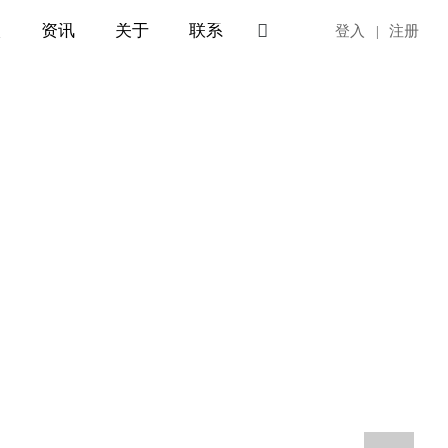

入
资讯
关于
联系
EN
登入
|
注册
创芯科技 · 智惠全球
工况电机控制，守护每一次稳定运行