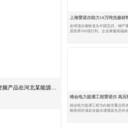
上海雷诺尔助力10万吨负极材
全球顶尖钢铁龙头中国宝武，钢产
居世界500强行列。企业掌握高端
核心工艺，锚定绿色、智能化发展
全产业链降碳革新与智能智造升级
变频产品在河北某能源公
靖会电力提灌工程雷诺尔 高压
节能解决方案
靖会电力提灌工程为白银市重点民
期承担区域农业扬水灌溉及生态补
组大功率、连续化运行特性显著，
的稳定性、耐久性与节能性要求严
规模化应用上海雷诺尔高压产品，