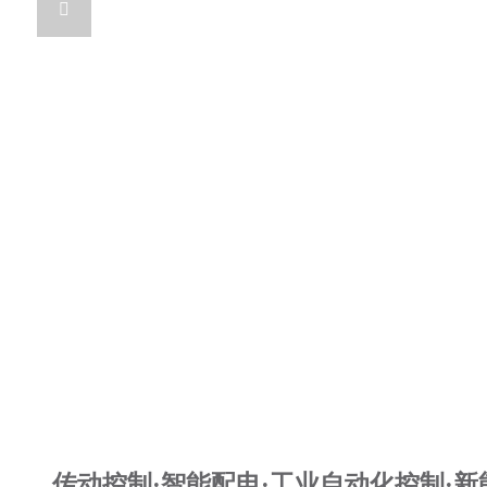

传动控制·智能配电·工业自动化控制·新能