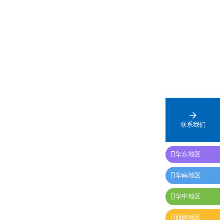
0余台，设备分阶
仅保障灌区人畜饮水、农业灌溉需求，更联动三北
量接入高压产
防护林抵御腾格里沙漠侵袭，守护陇原区域生态安
运行状态稳定可
全。
联系我们

华东地区

华南地区

华中地区

西南地区