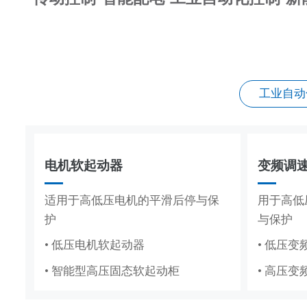
工业自动
集装箱式储能系统
工商业
电机软起动器
传动控制
成套电器
变频调
DCS
标准化集成储能，适配大型电站储
分布式
适用于高低压电机的平滑后停与保
覆盖造纸、复卷、轧钢全场景传动
高低压成套配电柜体，适配工厂、
用于高低
适配纸浆
能场景
求
护
控制系统
电网、新能源多场景配电
与保护
制系统
• 低压电机软起动器
• 造纸机传动控制系统
• 低压成套
• 低压变
• 纸浆造
• 智能型高压固态软起动柜
• 复卷机传动控制系统
• 高压成套
• 高压变
• 水利工
• 轧钢传动控制系统