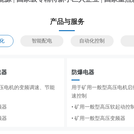
产品与服务
化
智能配电
自动化控制
储能系统
速器
防爆电器
MCS
储能，满足企业峰谷节电需
压电机的变频调速、节能
造纸、水利工程的集散控
用于矿用一般型高压电机启
用于高低压电机的变频调速
速控制
与保护
频器
纸DCS
• 矿用一般型高压软起动控
• 辅助控制系统
频器
程DCS
• 矿用一般型高压变频器
• 液压控制系统
• 气动控制系统