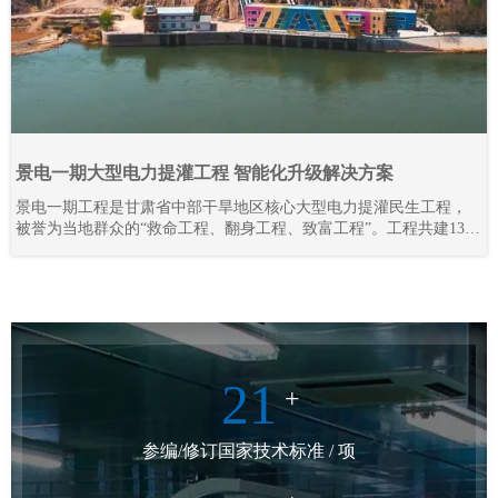
景电一期大型电力提灌工程 智能化升级解决方案
景电一期工程是甘肃省中部干旱地区核心大型电力提灌民生工程，
被誉为当地群众的“救命工程、翻身工程、致富工程”。工程共建13座
梯级串联泵站，通过逐级提升黄河水资源，彻底解决区域干旱缺水
难题，打破地理输水限制，实现“水往高处流”，不仅保障灌区人畜饮
水、农业灌溉需求，更联动三北防护林抵御腾格里沙漠侵袭，守护
陇原区域生态安全。
21
+
参编/修订国家技术标准 / 项