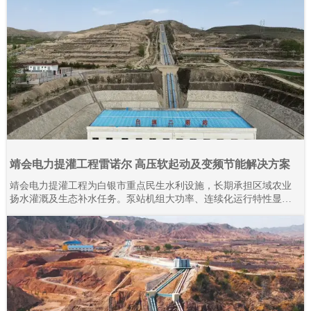
靖会电力提灌工程雷诺尔 高压软起动及变频节能解决方案
靖会电力提灌工程为白银市重点民生水利设施，长期承担区域农业
扬水灌溉及生态补水任务。泵站机组大功率、连续化运行特性显
著，对电气控制系统的稳定性、耐久性与节能性要求严苛。本项目
全域规模化应用上海雷诺尔高压产品，目前现场部署高压软起动柜
80余台、高压变频器20余台，设备分阶段投运、迭代升级。2015年
至今批量接入高压产品，全系列设备经长期工况验证，运行状态稳
定可靠。