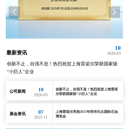


10
07
最新资讯
最
03
2025-11
级
上海雷诺尔亮相2025年阿布扎比国际石油博览会
上
10
创新不止，自强不息！热烈祝贺上海雷诺
公司新闻
尔荣获国家级“小巨人”企业
2026-03
07
上海雷诺尔亮相2025年阿布扎比国际石油
展会资讯
博览会
2025-11