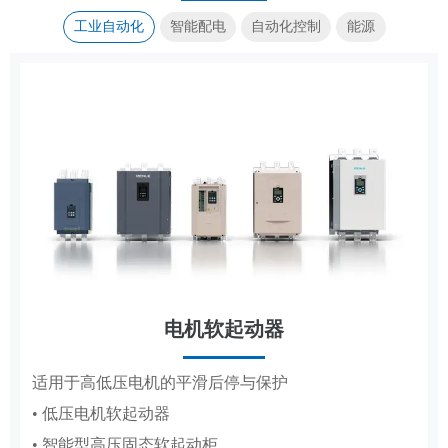
工业自动化
智能配电
自动化控制
能源
电机软起动器
传动控制
集装箱式储能系统
成套电器
适用于高低压电机的平滑后停与保护
覆盖造纸、复卷、轧钢全场景传动控制系统
高低压成套配电柜体，适配工厂、电网、新能源多场
标准化集成储能，适配大型电站储能场景
• 低压电机软起动器
• 造纸机传动控制系统
景配电
• 智能型高压固态软起动柜
• 复卷机传动控制系统