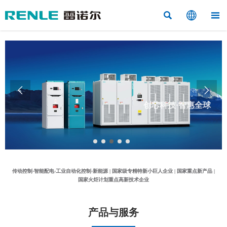



创芯科技·智惠全球


科技赋能·工业控制系统解决方案集成商
传动控制·智能配电·工业自动化控制·新能源 | 国家级专精特新小巨人企业 | 国家重点新产品 |
国家火炬计划重点高新技术企业
产品与服务