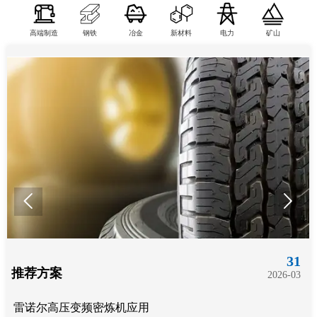
高端制造
钢铁
冶金
新材料
电力
矿山


31
推荐方案
2026-03
雷诺尔高压变频密炼机应用