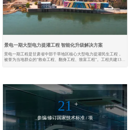
景电一期大型电力提灌工程 智能化升级解决方案
景电一期工程是甘肃省中部干旱地区核心大型电力提灌民生工程，
被誉为当地群众的“救命工程、翻身工程、致富工程”。工程共建13座
梯级串联泵站，通过逐级提升黄河水资源，彻底解决区域干旱缺水
难题，打破地理输水限制，实现“水往高处流”，不仅保障灌区人畜饮
水、农业灌溉需求，更联动三北防护林抵御腾格里沙漠侵袭，守护
陇原区域生态安全。
21
+
参编/修订国家技术标准 / 项