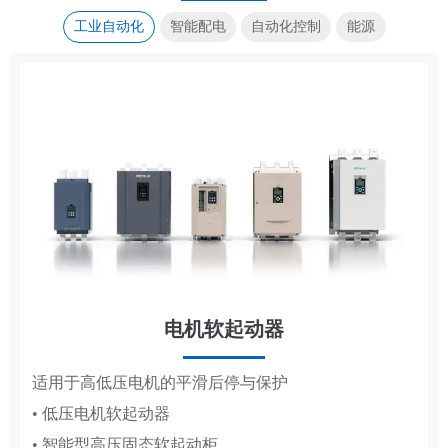
工业自动化
智能配电
自动化控制
能源
电机软起动器
传动控制
集装箱式储能系统
成套电器
适用于高低压电机的平滑后停与保护
覆盖造纸、复卷、轧钢全场景传动控制系统
高低压成套配电柜体，适配工厂、电网、新能源多场
标准化集成储能，适配大型电站储能场景
• 低压电机软起动器
• 造纸机传动控制系统
景配电
• 智能型高压固态软起动柜
• 复卷机传动控制系统