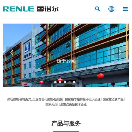



始于1998


“工业控制与应用电气”的专业制造商
传动控制·智能配电·工业自动化控制·新能源 | 国家级专精特新小巨人企业 | 国家重点新产品 |
国家火炬计划重点高新技术企业
产品与服务