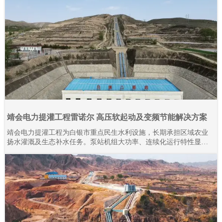
靖会电力提灌工程雷诺尔 高压软起动及变频节能解决方案
靖会电力提灌工程为白银市重点民生水利设施，长期承担区域农业
扬水灌溉及生态补水任务。泵站机组大功率、连续化运行特性显
著，对电气控制系统的稳定性、耐久性与节能性要求严苛。本项目
全域规模化应用上海雷诺尔高压产品，目前现场部署高压软起动柜
80余台、高压变频器20余台，设备分阶段投运、迭代升级。2015年
至今批量接入高压产品，全系列设备经长期工况验证，运行状态稳
定可靠。