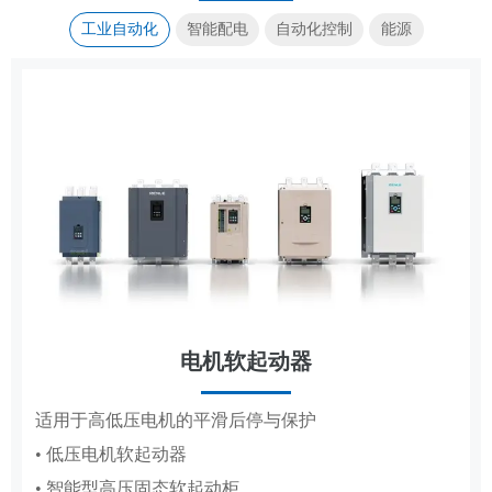
工业自动化
智能配电
自动化控制
能源
电机软起动器
传动控制
集装箱式储能系统
成套电器
适用于高低压电机的平滑后停与保护
覆盖造纸、复卷、轧钢全场景传动控制系统
高低压成套配电柜体，适配工厂、电网、新能源多场
标准化集成储能，适配大型电站储能场景
• 低压电机软起动器
• 造纸机传动控制系统
景配电
• 智能型高压固态软起动柜
• 复卷机传动控制系统