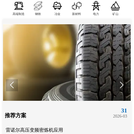
高端制造
钢铁
冶金
新材料
电力
矿山


31
推荐方案
2026-03
雷诺尔高压变频密炼机应用