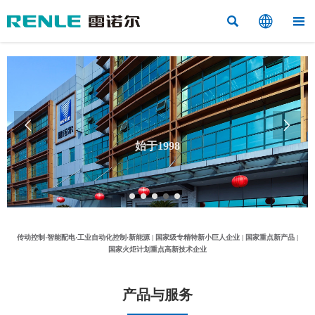



始于1998


“工业控制与应用电气”的专业制造商
传动控制·智能配电·工业自动化控制·新能源 | 国家级专精特新小巨人企业 | 国家重点新产品 |
国家火炬计划重点高新技术企业
产品与服务