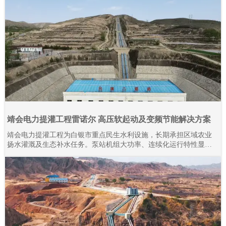
靖会电力提灌工程雷诺尔 高压软起动及变频节能解决方案
靖会电力提灌工程为白银市重点民生水利设施，长期承担区域农业
扬水灌溉及生态补水任务。泵站机组大功率、连续化运行特性显
著，对电气控制系统的稳定性、耐久性与节能性要求严苛。本项目
全域规模化应用上海雷诺尔高压产品，目前现场部署高压软起动柜
80余台、高压变频器20余台，设备分阶段投运、迭代升级。2015年
至今批量接入高压产品，全系列设备经长期工况验证，运行状态稳
定可靠。