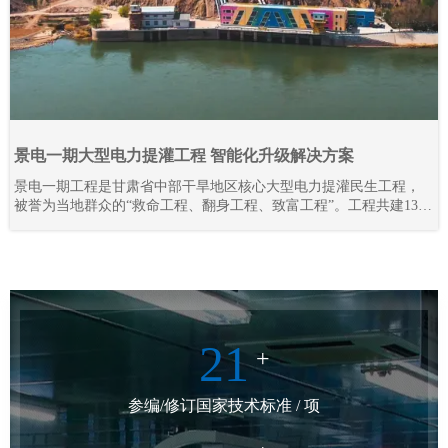
景电一期大型电力提灌工程 智能化升级解决方案
景电一期工程是甘肃省中部干旱地区核心大型电力提灌民生工程，
被誉为当地群众的“救命工程、翻身工程、致富工程”。工程共建13座
梯级串联泵站，通过逐级提升黄河水资源，彻底解决区域干旱缺水
难题，打破地理输水限制，实现“水往高处流”，不仅保障灌区人畜饮
水、农业灌溉需求，更联动三北防护林抵御腾格里沙漠侵袭，守护
陇原区域生态安全。
21
+
参编/修订国家技术标准 / 项