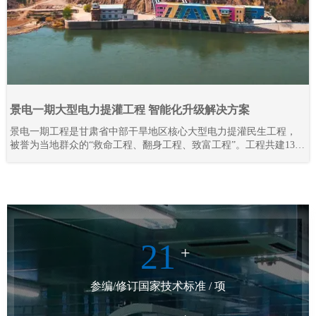
景电一期大型电力提灌工程 智能化升级解决方案
景电一期工程是甘肃省中部干旱地区核心大型电力提灌民生工程，
被誉为当地群众的“救命工程、翻身工程、致富工程”。工程共建13座
梯级串联泵站，通过逐级提升黄河水资源，彻底解决区域干旱缺水
难题，打破地理输水限制，实现“水往高处流”，不仅保障灌区人畜饮
水、农业灌溉需求，更联动三北防护林抵御腾格里沙漠侵袭，守护
陇原区域生态安全。
21
+
参编/修订国家技术标准 / 项