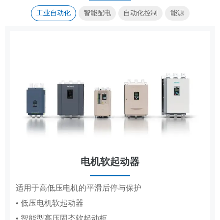
工业自动化
智能配电
自动化控制
能源
电机软起动器
传动控制
集装箱式储能系统
成套电器
适用于高低压电机的平滑后停与保护
覆盖造纸、复卷、轧钢全场景传动控制系统
高低压成套配电柜体，适配工厂、电网、新能源多场
标准化集成储能，适配大型电站储能场景
• 低压电机软起动器
• 造纸机传动控制系统
景配电
• 智能型高压固态软起动柜
• 复卷机传动控制系统