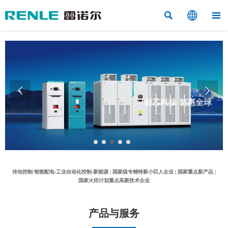



创芯科技·智惠全球


科技赋能·工业控制系统解决方案集成商
传动控制·智能配电·工业自动化控制·新能源 | 国家级专精特新小巨人企业 | 国家重点新产品 |
国家火炬计划重点高新技术企业
产品与服务