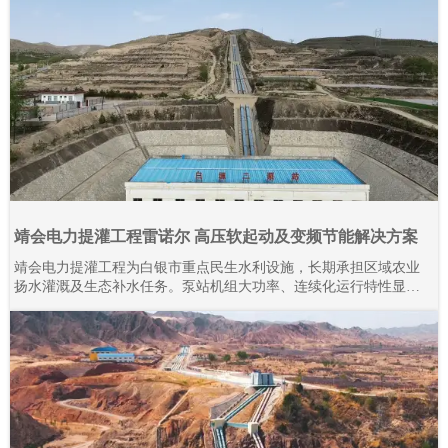
靖会电力提灌工程雷诺尔 高压软起动及变频节能解决方案
靖会电力提灌工程为白银市重点民生水利设施，长期承担区域农业
扬水灌溉及生态补水任务。泵站机组大功率、连续化运行特性显
著，对电气控制系统的稳定性、耐久性与节能性要求严苛。本项目
全域规模化应用上海雷诺尔高压产品，目前现场部署高压软起动柜
80余台、高压变频器20余台，设备分阶段投运、迭代升级。2015年
至今批量接入高压产品，全系列设备经长期工况验证，运行状态稳
定可靠。