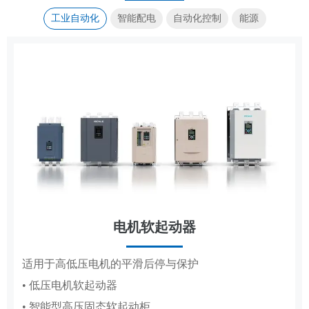
工业自动化
智能配电
自动化控制
能源
电机软起动器
传动控制
集装箱式储能系统
成套电器
适用于高低压电机的平滑后停与保护
覆盖造纸、复卷、轧钢全场景传动控制系统
高低压成套配电柜体，适配工厂、电网、新能源多场
标准化集成储能，适配大型电站储能场景
• 低压电机软起动器
• 造纸机传动控制系统
景配电
• 智能型高压固态软起动柜
• 复卷机传动控制系统