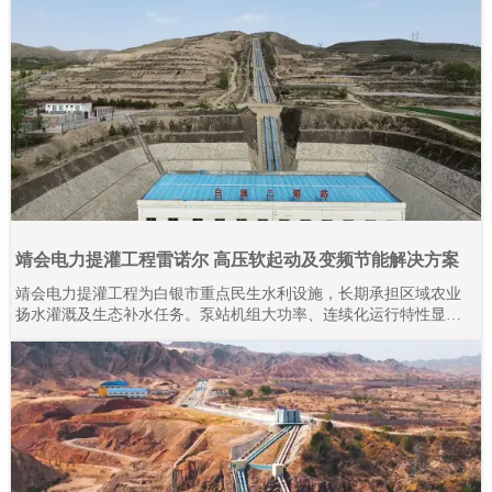
靖会电力提灌工程雷诺尔 高压软起动及变频节能解决方案
靖会电力提灌工程为白银市重点民生水利设施，长期承担区域农业
扬水灌溉及生态补水任务。泵站机组大功率、连续化运行特性显
著，对电气控制系统的稳定性、耐久性与节能性要求严苛。本项目
全域规模化应用上海雷诺尔高压产品，目前现场部署高压软起动柜
80余台、高压变频器20余台，设备分阶段投运、迭代升级。2015年
至今批量接入高压产品，全系列设备经长期工况验证，运行状态稳
定可靠。