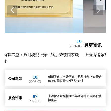


10
07
最新资讯
最
03
2025-11
级
上海雷诺尔亮相2025年阿布扎比国际石油博览会
上
10
创新不止，自强不息！热烈祝贺上海雷诺
公司新闻
尔荣获国家级“小巨人”企业
2026-03
07
上海雷诺尔亮相2025年阿布扎比国际石油
展会资讯
博览会
2025-11