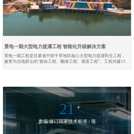
景电一期大型电力提灌工程 智能化升级解决方案
景电一期工程是甘肃省中部干旱地区核心大型电力提灌民生工程，
被誉为当地群众的“救命工程、翻身工程、致富工程”。工程共建13座
梯级串联泵站，通过逐级提升黄河水资源，彻底解决区域干旱缺水
难题，打破地理输水限制，实现“水往高处流”，不仅保障灌区人畜饮
水、农业灌溉需求，更联动三北防护林抵御腾格里沙漠侵袭，守护
陇原区域生态安全。
21
+
参编/修订国家技术标准 / 项