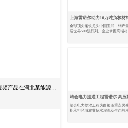
上海雷诺尔助力10万吨负极材
全球顶尖钢铁龙头中国宝武，钢产
居世界500强行列。企业掌握高端
核心工艺，锚定绿色、智能化发展
全产业链降碳革新与智能智造升级
变频产品在河北某能源公
靖会电力提灌工程雷诺尔 高压
节能解决方案
靖会电力提灌工程为白银市重点民
期承担区域农业扬水灌溉及生态补
组大功率、连续化运行特性显著，
的稳定性、耐久性与节能性要求严
规模化应用上海雷诺尔高压产品，