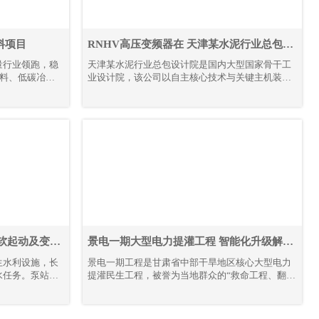
料项目
RNHV高压变频器在 天津某水泥行业总包设
计院的应用
量行业领跑，稳
天津某水泥行业总包设计院是国内大型国家骨干工
材料、低碳冶金
业设计院，该公司以自主核心技术与关键主机装备
路线，全力推进
为核心竞争力，构建 “技术＋装备” 驱动的工程总承
。
包模式，形成覆盖技术研发、工程设计咨询、设备
成套供货、工程建设、监理、生产运营及备品备件
服务的完整产业链。其业务不仅深耕国内市场，更
成功拓展至多个海外地区，承接并落地多条大型水
泥生产线项目。
软起动及变频
景电一期大型电力提灌工程 智能化升级解决
方案
生水利设施，长
景电一期工程是甘肃省中部干旱地区核心大型电力
水任务。泵站机
提灌民生工程，被誉为当地群众的“救命工程、翻身
对电气控制系统
工程、致富工程”。工程共建13座梯级串联泵站，
苛。本项目全域
通过逐级提升黄河水资源，彻底解决区域干旱缺水
目前现场部署高
难题，打破地理输水限制，实现“水往高处流”，不