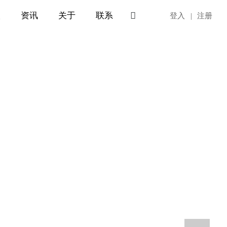

入
资讯
关于
联系
EN
登入
|
注册
创芯科技 · 智惠全球
工况电机控制，守护每一次稳定运行