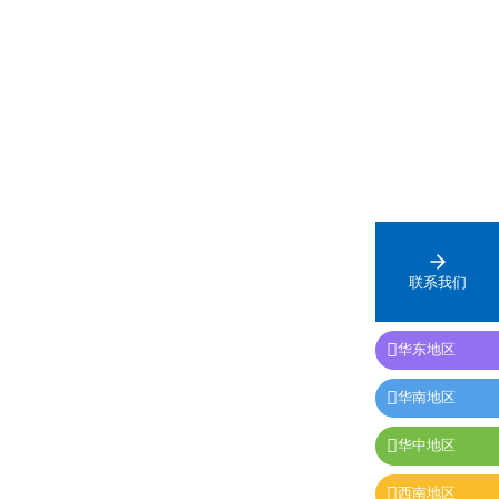
0余台，设备分阶
仅保障灌区人畜饮水、农业灌溉需求，更联动三北
量接入高压产
防护林抵御腾格里沙漠侵袭，守护陇原区域生态安
运行状态稳定可
全。
联系我们

华东地区

华南地区

华中地区

西南地区