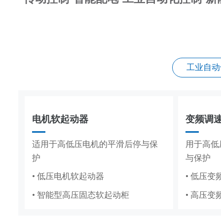
工业自动
集装箱式储能系统
工商业
电机软起动器
传动控制
成套电器
变频调
DCS
标准化集成储能，适配大型电站储
分布式
适用于高低压电机的平滑后停与保
覆盖造纸、复卷、轧钢全场景传动
高低压成套配电柜体，适配工厂、
用于高低
适配纸浆
能场景
求
护
控制系统
电网、新能源多场景配电
与保护
制系统
• 低压电机软起动器
• 造纸机传动控制系统
• 低压成套
• 低压变
• 纸浆造
• 智能型高压固态软起动柜
• 复卷机传动控制系统
• 高压成套
• 高压变
• 水利工
• 轧钢传动控制系统