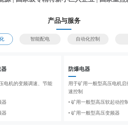
产品与服务
化
智能配电
自动化控制
储能系统
速器
防爆电器
MCS
储能，满足企业峰谷节电需
压电机的变频调速、节能
造纸、水利工程的集散控
用于矿用一般型高压电机启
用于高低压电机的变频调速
速控制
与保护
频器
纸DCS
• 矿用一般型高压软起动控
• 辅助控制系统
频器
程DCS
• 矿用一般型高压变频器
• 液压控制系统
• 气动控制系统