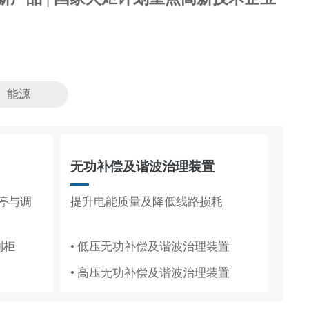
能源
无功补偿及谐波治理装置
节能改造
停与调
、节能
提升电能质量及降低线路损耗
抽油机、造纸真空泵专用变频节能
方案
制柜
• 低压无功补偿及谐波治理装置
• 抽油机节能变频系统
• 高压无功补偿及谐波治理装置
• 造纸厂水环真空泵稳压节能系统
PICS