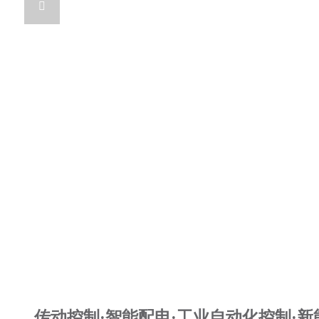

传动控制·智能配电·工业自动化控制·新能