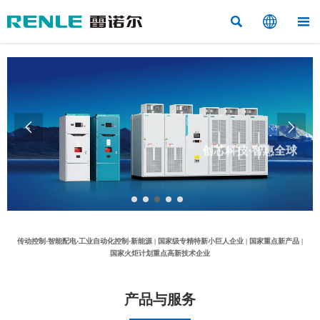



创芯科技·智惠全球


科技赋能·工业控制系统解决方案集成商
传动控制·智能配电·工业自动化控制·新能源 | 国家级专精特新小巨人企业 | 国家重点新产品 |
国家火炬计划重点高新技术企业
产品与服务