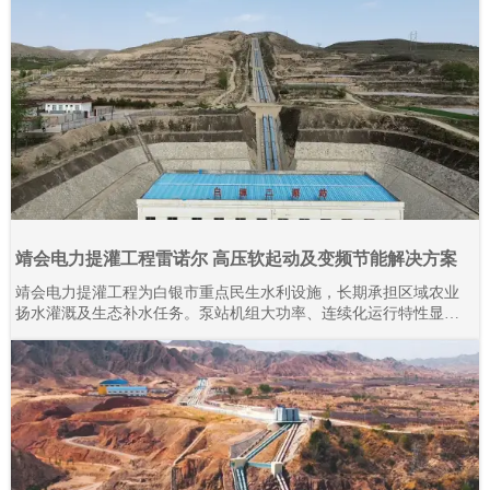
靖会电力提灌工程雷诺尔 高压软起动及变频节能解决方案
靖会电力提灌工程为白银市重点民生水利设施，长期承担区域农业
扬水灌溉及生态补水任务。泵站机组大功率、连续化运行特性显
著，对电气控制系统的稳定性、耐久性与节能性要求严苛。本项目
全域规模化应用上海雷诺尔高压产品，目前现场部署高压软起动柜
80余台、高压变频器20余台，设备分阶段投运、迭代升级。2015年
至今批量接入高压产品，全系列设备经长期工况验证，运行状态稳
定可靠。