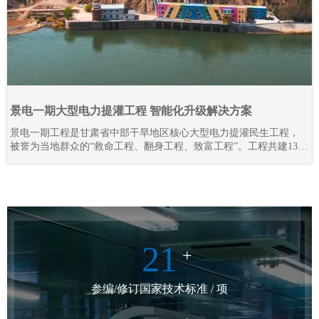
景电一期大型电力提灌工程 智能化升级解决方案
景电一期工程是甘肃省中部干旱地区核心大型电力提灌民生工程，
被誉为当地群众的“救命工程、翻身工程、致富工程”。工程共建13座
梯级串联泵站，通过逐级提升黄河水资源，彻底解决区域干旱缺水
难题，打破地理输水限制，实现“水往高处流”，不仅保障灌区人畜饮
水、农业灌溉需求，更联动三北防护林抵御腾格里沙漠侵袭，守护
陇原区域生态安全。
21
+
参编/修订国家技术标准 / 项