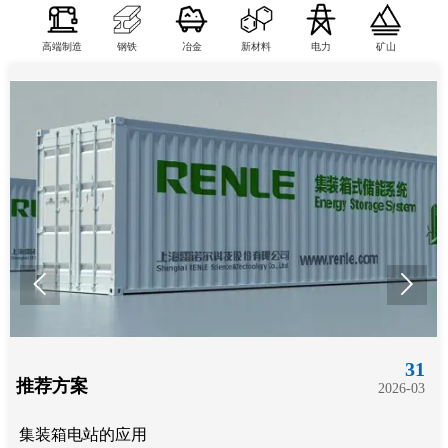
高端制造
钢铁
冶金
新材料
电力
矿山


31
推荐方案
推
2026-03
集装箱电站的应用
雷