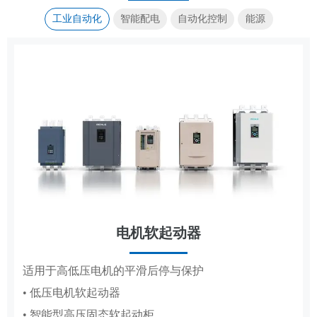
工业自动化
智能配电
自动化控制
能源
电机软起动器
传动控制
集装箱式储能系统
成套电器
适用于高低压电机的平滑后停与保护
覆盖造纸、复卷、轧钢全场景传动控制系统
高低压成套配电柜体，适配工厂、电网、新能源多场
标准化集成储能，适配大型电站储能场景
• 低压电机软起动器
• 造纸机传动控制系统
景配电
• 智能型高压固态软起动柜
• 复卷机传动控制系统