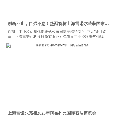
创新不止，自强不息！热烈祝贺上海雷诺尔荣获国家级
“小巨人”企业
近期，工业和信息化部正式公布国家专精特新“小巨人”企业名
单，上海雷诺尔科技股份有限公司凭借在工业控制电气领域的
深厚积淀、持续创新及行业影响力，再次成功入选，标志着雷
诺尔在专业化、精细化、特色化的发展道路上再上新台阶。
上海雷诺尔亮相2025年阿布扎比国际石油博览会