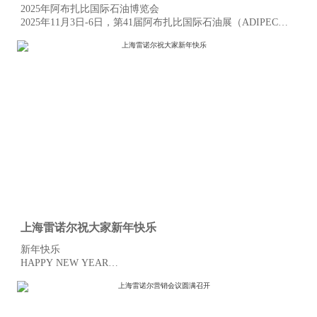
2025年阿布扎比国际石油博览会
2025年11月3日-6日，第41届阿布扎比国际石油展（ADIPEC
2025）在阿联酋阿布扎比国际会展中心隆重开幕。作为全球规
模最大、影响力最强、最具前瞻性的的油气及能源展会之一，
上海雷诺尔科技股份有限公司携多款核心产品亮相 15619 号展
位。
上海雷诺尔祝大家新年快乐
新年快乐
HAPPY NEW YEAR
岁序更替，华章日新。过去一年，我们以「稳」筑基，在工业
电气领域深耕不辍，用品质守住初心；新的一年，我们以
「变」求进，以创新破局出新，用实力奔赴远方。不驰于空
想，不骛于虚声，只以策马扬鞭的姿态，回应每一份信任。